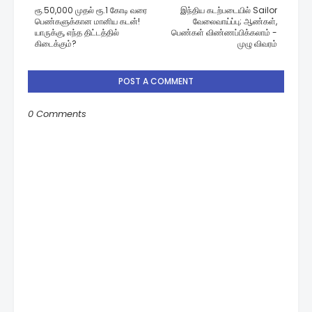
ரூ.50,000 முதல் ரூ.1 கோடி வரை
இந்திய கடற்படையில் Sailor
பெண்களுக்கான மானிய கடன்!
வேலைவாய்ப்பு; ஆண்கள்,
யாருக்கு, எந்த திட்டத்தில்
பெண்கள் விண்ணப்பிக்கலாம் -
கிடைக்கும்?
முழு விவரம்
POST A COMMENT
0 Comments