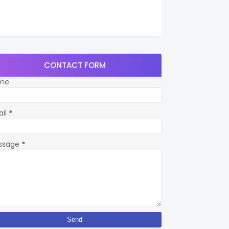
CONTACT FORM
me
ail
*
ssage
*