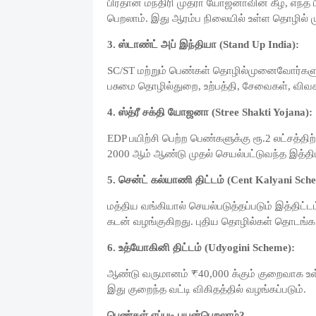
பிரதான் மந்திரி முத்ரா யோஜனாவின் கீழ், எந
பெறலாம். இது ஆரம்ப நிலையில் உள்ள தொழில் மு
3.
ஸ்டாண்ட் அப் இந்தியா (Stand Up India):
SC/ST மற்றும் பெண்கள் தொழில்முனைவோர்களுக்
பசுமை தொழில்துறை, உற்பத்தி, சேவைகள், விவ
4.
ஸ்த்ரீ சக்தி யோஜனா (Stree Shakti Yojana):
EDP பயிற்சி பெற்ற பெண்களுக்கு ரூ.2 லட்சத்திற
2000 ஆம் ஆண்டு முதல் செயல்பட்டுவந்த இத்தி
5.
சென்ட் கல்யாணி திட்டம் (Cent Kalyani Sch
மத்திய வங்கியால் செயல்படுத்தப்படும் இத்திட
கடன் வழங்குகிறது. புதிய தொழில்கள் தொடங்க
6.
உத்யோகினி திட்டம் (Udyogini Scheme):
ஆண்டு வருமானம் ₹40,000 க்கும் குறைவாக உள
இது குறைந்த வட்டி விகிதத்தில் வழங்கப்படும்.
பெண்கள் எப்படி பயன்பெறலாம்?